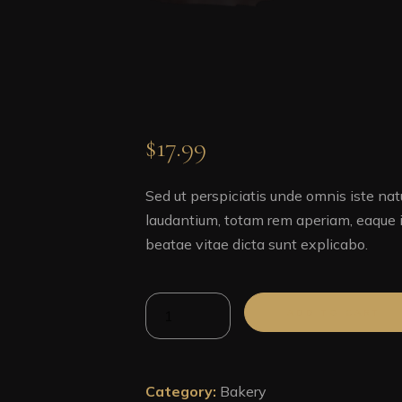
$
17.99
Sed ut perspiciatis unde omnis iste na
laudantium, totam rem aperiam, eaque ip
beatae vitae dicta sunt explicabo.
Seed
ADD TO CART
Buns
quantity
Category:
Bakery