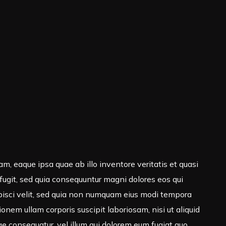
, eaque ipsa quae ab illo inventore veritatis et quasi
fugit, sed quia consequuntur magni dolores eos qui
ipisci velit, sed quia non numquam eius modi tempora
em ullam corporis suscipit laboriosam, nisi ut aliquid
e consequatur, vel illum qui dolorem eum fugiat quo