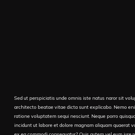
Sed ut perspiciatis unde omnis iste natus naror sit vo
architecto beatae vitae dicta sunt explicabo. Nemo eni
ratione voluptatem sequi nesciunt. Neque porro quisqua
incidunt ut labore et dolore magnam aliquam quaerat vo
ex ea commodi consequatur? Quis autem vel eum iure rep