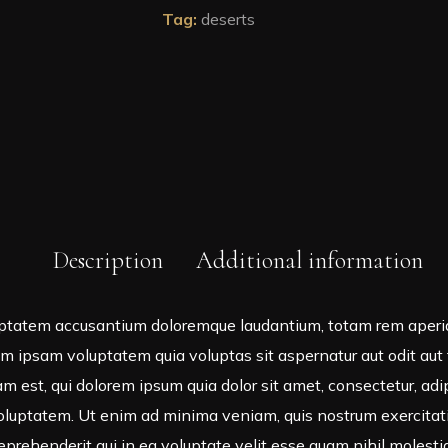
Tag:
deserts
Description
Additional information
luptatem accusantium doloremque laudantium, totam rem aperiam
m ipsam voluptatem quia voluptas sit aspernatur aut odit aut 
m est, qui dolorem ipsum quia dolor sit amet, consectetur, ad
luptatem. Ut enim ad minima veniam, quis nostrum exercitation
rehenderit qui in ea voluptate velit esse quam nihil molestia