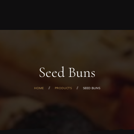
Home
Order Online
About Us
Menu
Today’s Special
Coupons
Catering
Seed Buns
Contact Us
Checkout
Cart
HOME
PRODUCTS
SEED BUNS
My Account