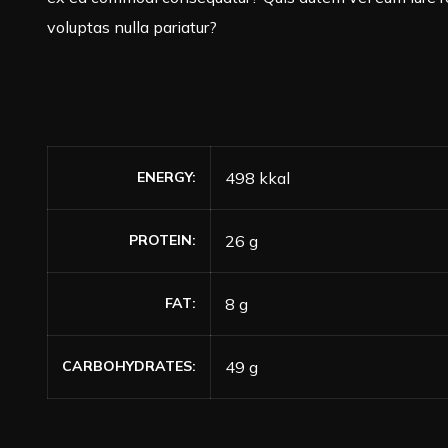
voluptas nulla pariatur?
ENERGY
498 kkal
PROTEIN
26 g
FAT
8 g
CARBOHYDRATES
49 g