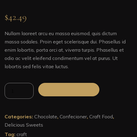
$
42.49
Nullam laoreet arcu eu massa euismod, quis dictum
massa sodales. Proin eget scelerisque dui. Phasellus id
enim lobortis, porta orci at, viverra turpis. Phasellus et
odio ac velit eleifend condimentum vel at purus. Ut
lobortis sed felis vitae luctus.
Milk
ADD TO CART
Chocolate
With
Peanuts
quantity
Categories:
Chocolate
,
Confecioner
,
Craft Food
,
Delicious Sweets
Tag:
craft